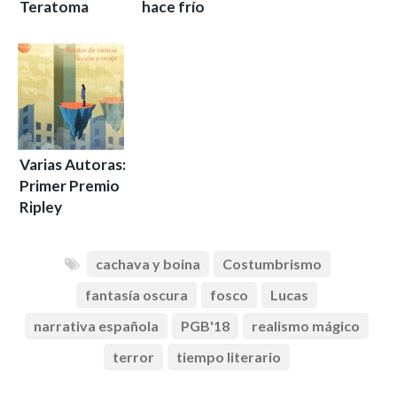
Teratoma
hace frío
Varias Autoras:
Primer Premio
Ripley
cachava y boina
Costumbrismo
fantasía oscura
fosco
Lucas
narrativa española
PGB'18
realismo mágico
terror
tiempo literario