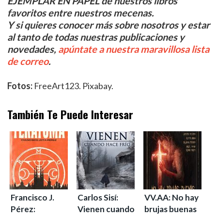
EJEMPLAR EN PAPEL de nuestros libros
favoritos entre nuestros mecenas.
Y si quieres conocer más sobre nosotros y estar
al tanto de todas nuestras publicaciones y
novedades,
apúntate a nuestra maravillosa lista
de correo
.
Fotos:
FreeArt123. Pixabay.
También Te Puede Interesar
Francisco J.
Carlos Sisí:
VV.AA: No hay
Pérez:
Vienen cuando
brujas buenas