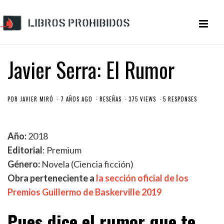
Javier Serra: El Rumor
POR
JAVIER MIRÓ
7 AÑOS AGO
RESEÑAS
375 VIEWS
5 RESPONSES
Año:
2018
Editorial
: Premium
Género:
Novela (Ciencia ficción)
Obra perteneciente a
la sección oficial de los
Premios Guillermo de Baskerville 2019
Pues dice el rumor que te