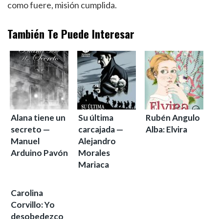
como fuere, misión cumplida.
También Te Puede Interesar
Alana tiene un
Su última
Rubén Angulo
secreto —
carcajada —
Alba: Elvira
Manuel
Alejandro
Arduino Pavón
Morales
Mariaca
Carolina
Corvillo: Yo
desobedezco