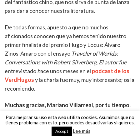
del fantástico chino, que nos sirva de punta de lanza
para dar a conocer nuestra literatura.
De todas formas, apuesto a que no muchos
aficionados conocen que ya hemos tenido nuestro
primer finalista del premio Hugo y Locus: Álvaro
Zinos-Amaro con el ensayo
Traveler of Worlds:
Conversations with Robert Silverberg
. El autor fue
entrevistado
h
ace unos meses en el
podcast de los
VerdHugos
y la charla fue muy, muy interesante; os la
recomiendo.
Muchas gracias, Mariano Villarreal, por tu tiempo.
Que la fuerza te acompañe.
Para mejorar su uso esta web utiliza cookies. Asumimos que no
A vosotros por invitarme. Si me necesitáis, solo tenéis
tienes problema con esto, pero puedes desactivarlas si quieres.
que silbar.
Lee más
Accept