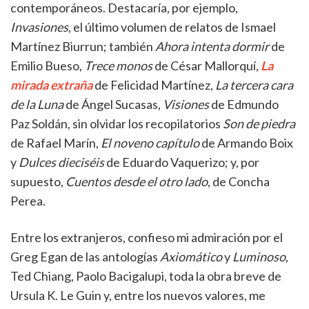
contemporáneos. Destacaría, por ejemplo,
Invasiones
, el último volumen de relatos de Ismael
Martínez Biurrun; también
Ahora intenta dormir
de
Emilio Bueso,
Trece monos
de César Mallorquí,
La
mirada extraña
de Felicidad Martínez,
La tercera cara
de la Luna
de Ángel Sucasas,
Visiones
de Edmundo
Paz Soldán, sin olvidar los recopilatorios
Son de piedra
de Rafael Marín,
El noveno capítulo
de Armando Boix
y
Dulces dieciséis
de Eduardo Vaquerizo; y, por
supuesto,
Cuentos desde el otro lado
, de Concha
Perea.
Entre los extranjeros, confieso mi admiración por el
Greg Egan de las antologías
Axiomático
y
Luminoso
,
Ted Chiang, Paolo Bacigalupi, toda la obra breve de
Ursula K. Le Guin y, entre los nuevos valores, me