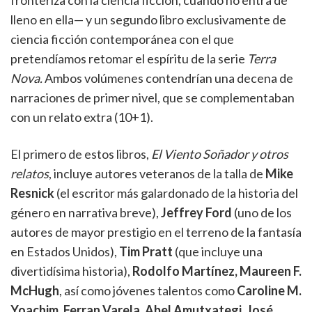
fronteriza con la ciencia ficción, cuando no entra de
lleno en ella— y un segundo libro exclusivamente de
ciencia ficción contemporánea con el que
pretendíamos retomar el espíritu de la serie
Terra
Nova
.
Ambos volúmenes contendrían una decena de
narraciones de primer nivel, que se complementaban
con un relato extra (10+1).
El primero de estos libros,
El Viento Soñador y otros
relatos
, incluye autores veteranos de la talla de
Mike
Resnick
(el escritor más galardonado de la historia del
género en narrativa breve),
Jeffrey Ford
(uno de los
autores de mayor prestigio en el terreno de la fantasía
en Estados Unidos),
Tim Pratt
(que incluye una
divertidísima historia),
Rodolfo Martínez,
Maureen F.
McHugh
, así como jóvenes talentos como
Caroline M.
Yoachim
,
Ferran Varela
,
Abel Amutxategi
,
José