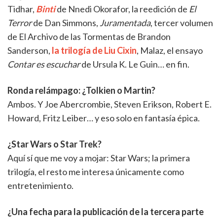
Tidhar,
Binti
de Nnedi Okorafor, la reedición de
El
Terror
de Dan Simmons,
Juramentada
, tercer volumen
de El Archivo de las Tormentas de Brandon
Sanderson,
la trilogía de Liu Cixin
, Malaz, el ensayo
Contar es escuchar
de Ursula K. Le Guin… en fin.
Ronda relámpago: ¿Tolkien o Martin?
Ambos. Y Joe Abercrombie, Steven Erikson, Robert E.
Howard, Fritz Leiber… y eso solo en fantasía épica.
¿Star Wars o Star Trek?
Aquí sí que me voy a mojar: Star Wars; la primera
trilogía, el resto me interesa únicamente como
entretenimiento.
¿Una fecha para la publicación de la tercera parte