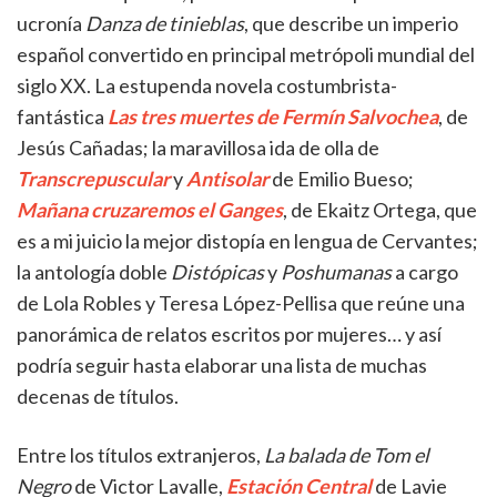
ucronía
Danza de tinieblas
, que describe un imperio
español convertido en principal metrópoli mundial del
siglo XX. La estupenda novela costumbrista-
fantástica
Las tres muertes de Fermín Salvochea
, de
Jesús Cañadas; la maravillosa ida de olla de
Transcrepuscular
y
Antisolar
de Emilio Bueso;
Mañana cruzaremos el Ganges
, de Ekaitz Ortega, que
es a mi juicio la mejor distopía en lengua de Cervantes;
la antología doble
Distópicas
y
Poshumanas
a cargo
de Lola Robles y Teresa López-Pellisa que reúne una
panorámica de relatos escritos por mujeres… y así
podría seguir hasta elaborar una lista de muchas
decenas de títulos.
Entre los títulos extranjeros,
La balada de Tom el
Negro
de Victor Lavalle,
Estación Central
de Lavie