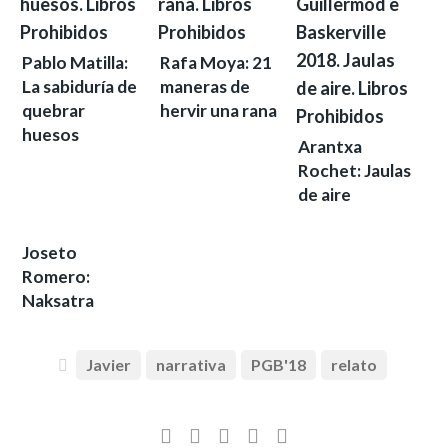
Pablo Matilla:
Rafa Moya: 21
La sabiduría de
maneras de
quebrar
hervir una rana
huesos
Arantxa
Rochet: Jaulas
de aire
Joseto
Romero:
Naksatra
Javier
narrativa
PGB'18
relato