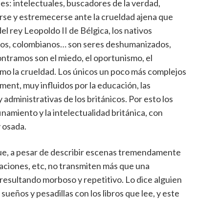
ses: intelectuales, buscadores de la verdad,
rse y estremecerse ante la crueldad ajena que
l rey Leopoldo II de Bélgica, los nativos
anos, colombianos… son seres deshumanizados,
ntramos son el miedo, el oportunismo, el
ltimo la crueldad. Los únicos un poco más complejos
ent, muy influidos por la educación, las
y administrativas de los británicos. Por esto los
finamiento y la intelectualidad británica, con
y osada.
que, a pesar de describir escenas tremendamente
ilaciones, etc, no transmiten más que una
resultando morboso y repetitivo. Lo dice alguien
 sueños y pesadillas con los libros que lee, y este