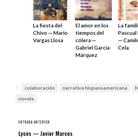
La fiesta del
El amor en los
La famil
Chivo — Mario
tiempos del
Pascual
Vargas Llosa
cólera —
— Camil
Gabriel García
Cela
Márquez
colaboración
narrativa hispanoamericana
N
novela
ENTRADA ANTERIOR
Lycos — Javier Marcos