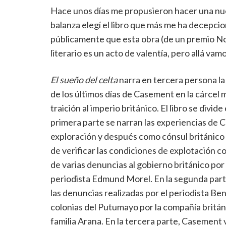
Hace unos días me propusieron hacer una nuev
balanza elegí el libro que más me ha decepci
públicamente que esta obra (de un premio 
literario es un acto de valentía, pero allá vamo
El sueño del celta
narra en tercera persona la
de los últimos días de Casement en la cárcel 
traición al imperio británico. El libro se divi
primera parte se narran las experiencias de
exploración y después como cónsul británico 
de verificar las condiciones de explotación co
de varias denuncias al gobierno británico por 
periodista Edmund Morel. En la segunda par
las denuncias realizadas por el periodista Be
colonias del Putumayo por la compañía britá
familia Arana. En la tercera parte, Casement