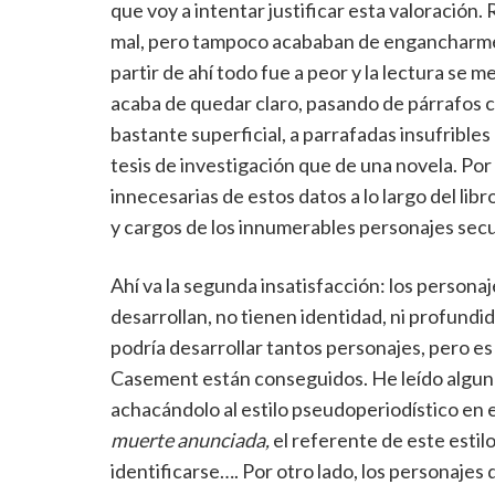
que voy a intentar justificar esta valoración
mal, pero tampoco acababan de engancharme,
partir de ahí todo fue a peor y la lectura se m
acaba de quedar claro, pasando de párrafos c
bastante superficial, a parrafadas insufrible
tesis de investigación que de una novela. Po
innecesarias de estos datos a lo largo del libr
y cargos de los innumerables personajes secun
Ahí va la segunda insatisfacción: los persona
desarrollan, no tienen identidad, ni profundi
podría desarrollar tantos personajes, pero es 
Casement están conseguidos. He leído alguna 
achacándolo al estilo pseudoperiodístico en el
muerte anunciada,
el referente de este estil
identificarse…. Por otro lado, los personajes