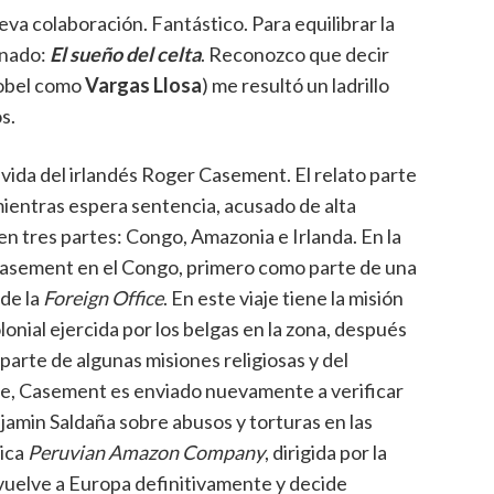
a colaboración. Fantástico. Para equilibrar la
onado:
El sueño del celta
. Reconozco que decir
Nobel como
Vargas Llosa
) me resultó un ladrillo
s.
 vida del irlandés Roger Casement. El relato parte
mientras espera sentencia, acusado de alta
de en tres partes: Congo, Amazonia e Irlanda. En la
 Casement en el Congo, primero como parte de una
de la
Foreign Office
. En este viaje tiene la misión
lonial ejercida por los belgas en la zona, después
parte de algunas misiones religiosas y del
te, Casement es enviado nuevamente a verificar
njamin Saldaña sobre abusos y torturas en las
nica
Peruvian Amazon Company
, dirigida por la
 vuelve a Europa definitivamente y decide