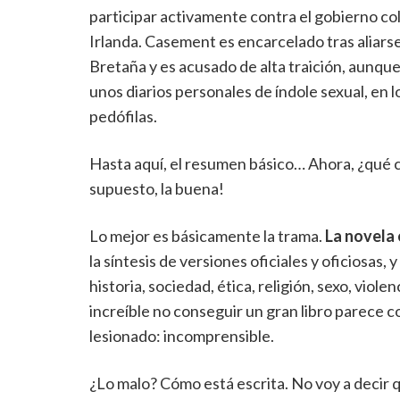
participar activamente contra el gobierno col
Irlanda. Casement es encarcelado tras aliars
Bretaña y es acusado de alta traición, aunqu
unos diarios personales de índole sexual, en
pedófilas.
Hasta aquí, el resumen básico… Ahora, ¿qué c
supuesto, la buena!
Lo mejor es básicamente la trama.
La novela 
la síntesis de versiones oficiales y oficiosas, 
historia, sociedad, ética, religión, sexo, viol
increíble no conseguir un gran libro parece co
lesionado: incomprensible.
¿Lo malo? Cómo está escrita. No voy a decir qu