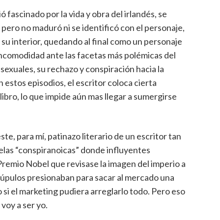
 fascinado por la vida y obra del irlandés, se
ero no maduró ni se identificó con el personaje,
 su interior, quedando al final como un personaje
a incomodidad ante las facetas más polémicas del
exuales, su rechazo y conspiración hacia la
 estos episodios, el escritor coloca cierta
 libro, lo que impide aún mas llegar a sumergirse
e, para mí, patinazo literario de un escritor tan
las “conspiranoicas” donde influyentes
Premio Nobel que revisase la imagen del imperio a
rúpulos presionaban para sacar al mercado una
 si el marketing pudiera arreglarlo todo. Pero eso
 voy a ser yo.