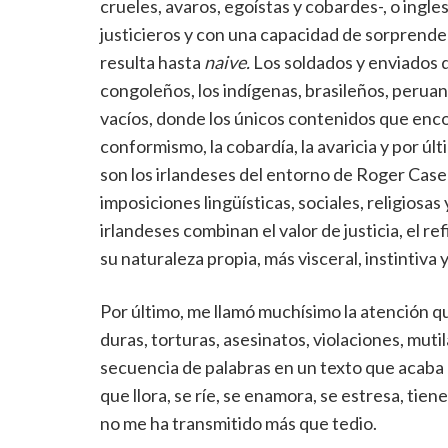
crueles, avaros, egoístas y cobardes-, o ingle
justicieros y con una capacidad de sorprende
resulta hasta
naive.
Los soldados y enviados de
congoleños, los indígenas, brasileños, peru
vacíos, donde los únicos contenidos que enco
conformismo, la cobardía, la avaricia y por ú
son los irlandeses del entorno de Roger Casem
imposiciones lingüísticas, sociales, religiosas 
irlandeses combinan el valor de justicia, el re
su naturaleza propia, más visceral, instintiva 
Por último, me llamó muchísimo la atención 
duras, torturas, asesinatos, violaciones, mut
secuencia de palabras en un texto que acaba 
que llora, se ríe, se enamora, se estresa, tiene
no me ha transmitido más que tedio.