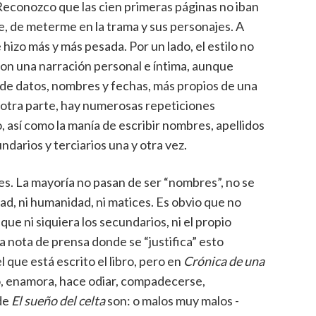
. Reconozco que las cien primeras páginas no iban
 de meterme en la trama y sus personajes. A
e hizo más y más pesada. Por un lado, el estilo no
on una narración personal e íntima, aunque
s de datos, nombres y fechas, más propios de una
r otra parte, hay numerosas repeticiones
o, así como la manía de escribir nombres, apellidos
darios y terciarios una y otra vez.
jes. La mayoría no pasan de ser “nombres”, no se
dad, ni humanidad, ni matices. Es obvio que no
que ni siquiera los secundarios, ni el propio
nota de prensa donde se “justifica” esto
 que está escrito el libro, pero en
Crónica de una
o, enamora, hace odiar, compadecerse,
 de
El sueño del celta
son: o malos muy malos -