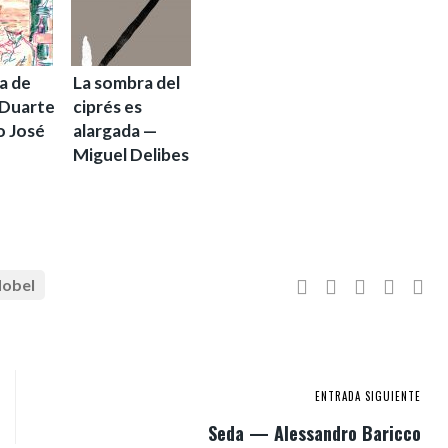
ia de
La sombra del
 Duarte
ciprés es
o José
alargada —
Miguel Delibes
obel
ENTRADA SIGUIENTE
Seda — Alessandro Baricco