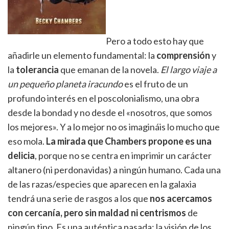
Pero a todo esto hay que
añadirle un elemento fundamental: la
comprensión
y
la
tolerancia
que emanan de la novela.
El largo viaje a
un pequeño planeta iracundo
es el fruto de un
profundo interés en el poscolonialismo, una obra
desde la bondad y no desde el «nosotros, que somos
los mejores». Y a lo mejor no os imagináis lo mucho que
eso mola.
La mirada que Chambers propone es una
delicia
, porque no se centra en imprimir un carácter
altanero (ni perdonavidas) a ningún humano. Cada una
de las razas/especies que aparecen en la galaxia
tendrá una serie de rasgos a los que
nos acercamos
con cercanía, pero sin maldad ni centrismos
de
ningún tipo. Es una auténtica pasada: la visión de los