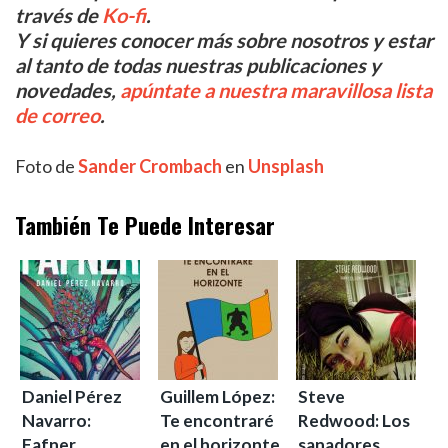
través de
Ko-fi
.
Y si quieres conocer más sobre nosotros y estar
al tanto de todas nuestras publicaciones y
novedades,
apúntate a nuestra maravillosa lista
de correo
.
Foto de
Sander Crombach
en
Unsplash
También Te Puede Interesar
Daniel Pérez
Guillem López:
Steve
Navarro:
Te encontraré
Redwood: Los
Fafner
en el horizonte
sanadores